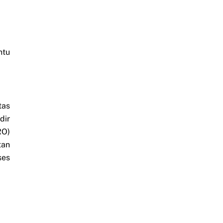
ntu
tas
dir
RO)
tan
ses