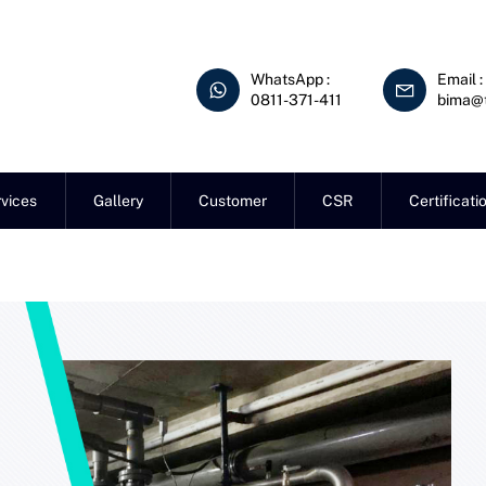
WhatsApp :
Email :
0811-371-411
bima@t
vices
Gallery
Customer
CSR
Certificati