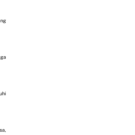
ing
aga
uhi
sa,