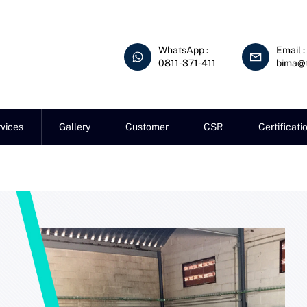
WhatsApp :
Email :
0811-371-411
bima@t
vices
Gallery
Customer
CSR
Certificati