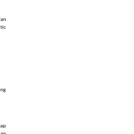
dan
tic
ung
tap
dan