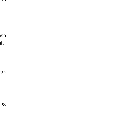
ash
l.
rak
ang