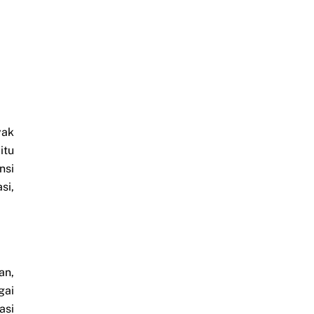
yak
itu
nsi
si,
an,
gai
asi