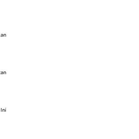
lan
tan
Ini