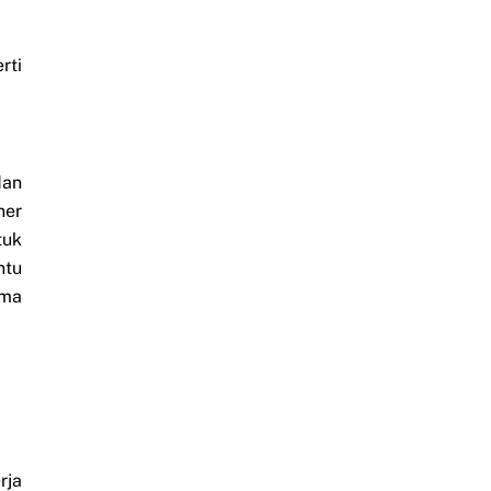
rti
dan
ner
tuk
ntu
rma
rja