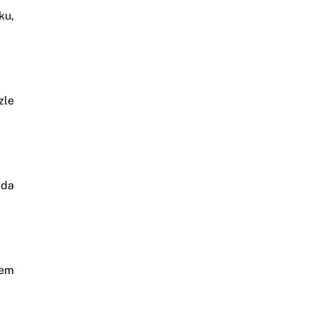
ku,
zle
ada
tem